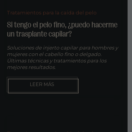
HA
AGARRADO
Tratamientos para la caída del pelo
Si tengo el pelo fino, ¿puedo hacerme
un trasplante capilar?
Soluciones de injerto capilar para hombres y
mujeres con el cabello fino o delgado.
Últimas técnicas y tratamientos para los
mejores resultados.
SI
LEER MÁS
TENGO
EL
PELO
FINO,
¿PUEDO
HACERME
UN
TRASPLANTE