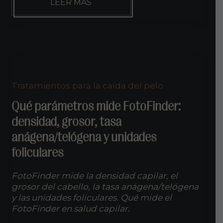
MICROPIGMENTACIÓN
LEER MÁS
CAPILAR
CON
EL
PELO
LARGO
Tratamientos para la caída del pelo
Qué parámetros mide FotoFinder:
densidad, grosor, tasa
anágena/telógena y unidades
foliculares
FotoFinder mide la densidad capilar, el
grosor del cabello, la tasa anágena/telógena
y las unidades foliculares. Qué mide el
FotoFinder en salud capilar.