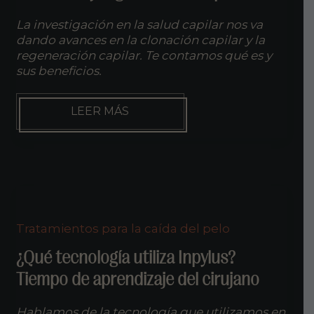
La investigación en la salud capilar nos va
dando avances en la clonación capilar y la
regeneración capilar. Te contamos qué es y
sus beneficios.
CLONACIÓN
LEER MÁS
Y
REGENERACIÓN
CAPILAR
Tratamientos para la caída del pelo
¿Qué tecnología utiliza Inpylus?
Tiempo de aprendizaje del cirujano
Hablamos de la tecnología que utilizamos en