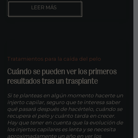
IMPLANTE
LEER MÁS
CAPILAR
A
LOS
50
O
60.
¿ES
EFECTIVO?
Tratamientos para la caída del pelo
Cuándo se pueden ver los primeros
resultados tras un trasplante
Si te planteas en algún momento hacerte un
injerto capilar, seguro que te interesa saber
qué pasará después de hacértelo, cuándo se
recupera el pelo y cuánto tarda en crecer.
Hay que tener en cuenta que la evolución de
los injertos capilares es lenta y se necesita
aproximadamente un año en ver los