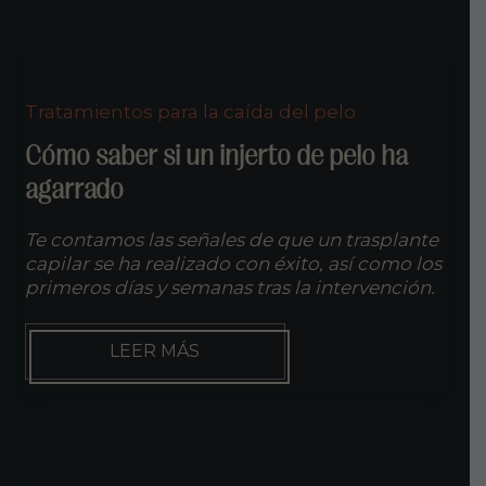
CAPILAR
Tratamientos para la caída del pelo
Cómo saber si un injerto de pelo ha
agarrado
Te contamos las señales de que un trasplante
capilar se ha realizado con éxito, así como los
primeros días y semanas tras la intervención.
CÓMO
LEER MÁS
SABER
SI
UN
INJERTO
DE
PELO