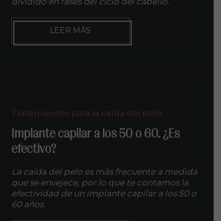
dividido en fases del ciclo del cabello.
¿CUÁNTO
LEER MÁS
TIEMPO
SE
TARDA
EN
VER
LOS
RESULTADOS
FINALES
Tratamientos para la caída del pelo
DE
UN
Implante capilar a los 50 o 60. ¿Es
INJERTO?
efectivo?
La caída del pelo es más frecuente a medida
que se envejece, por lo que te contamos la
efectividad de un implante capilar a los 50 o
60 años.