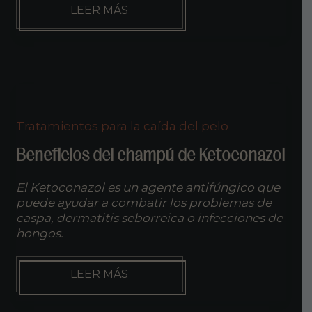
PRECIO
LEER MÁS
DEL
INJERTO
CAPILAR
Tratamientos para la caída del pelo
Beneficios del champú de Ketoconazol
El Ketoconazol es un agente antifúngico que
puede ayudar a combatir los problemas de
caspa, dermatitis seborreica o infecciones de
hongos.
BENEFICIOS
LEER MÁS
DEL
CHAMPÚ