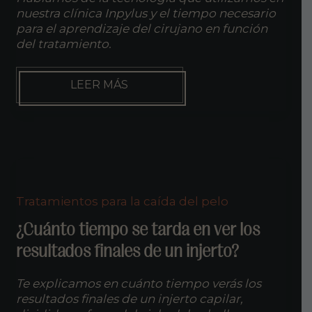
nuestra clínica Inpylus y el tiempo necesario
para el aprendizaje del cirujano en función
del tratamiento.
¿QUÉ
LEER MÁS
TECNOLOGÍA
UTILIZA
INPYLUS?
TIEMPO
DE
APRENDIZAJE
DEL
CIRUJANO
Tratamientos para la caída del pelo
¿Cuánto tiempo se tarda en ver los
resultados finales de un injerto?
Te explicamos en cuánto tiempo verás los
resultados finales de un injerto capilar,