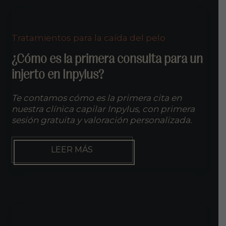
OTRAS
ZONAS
DEL
CUERPO?
Tratamientos para la caída del pelo
TÉCNICA
BHT
¿Cómo es la primera consulta para un
injerto en Inpylus?
Te contamos cómo es la primera cita en
nuestra clínica capilar Inpylus, con primera
sesión gratuita y valoración personalizada.
¿CÓMO
LEER MÁS
ES
LA
PRIMERA
CONSULTA
PARA
UN
INJERTO