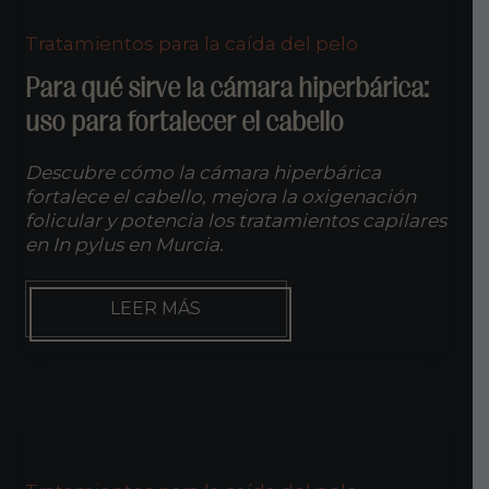
Tratamientos para la caída del pelo
Para qué sirve la cámara hiperbárica:
uso para fortalecer el cabello
Descubre cómo la cámara hiperbárica
fortalece el cabello, mejora la oxigenación
folicular y potencia los tratamientos capilares
en In pylus en Murcia.
PARA
LEER MÁS
QUÉ
SIRVE
LA
CÁMARA
HIPERBÁRICA:
USO
PARA
FORTALECER