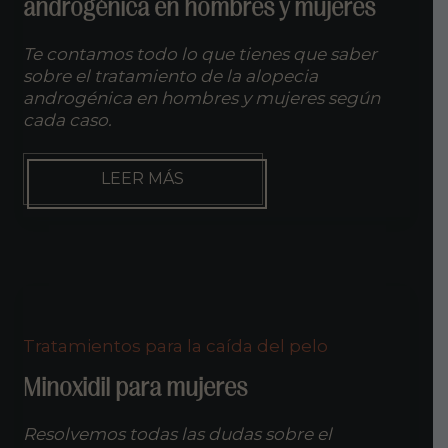
androgénica en hombres y mujeres
Te contamos todo lo que tienes que saber
sobre el tratamiento de la alopecia
androgénica en hombres y mujeres según
cada caso.
TRATAMIENTO
LEER MÁS
PARA
LA
ALOPECIA
ANDROGÉNICA
EN
HOMBRES
Y
MUJERES
Tratamientos para la caída del pelo
Minoxidil para mujeres
Resolvemos todas las dudas sobre el