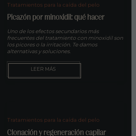
EN
Tratamientos para la caída del pelo
INPYLUS?
Picazón por minoxidil: qué hacer
Uno de los efectos secundarios más
frecuentes del tratamiento con minoxidil son
los picores o la irritación. Te damos
alternativas y soluciones.
PICAZÓN
LEER MÁS
POR
MINOXIDIL:
QUÉ
HACER
Tratamientos para la caída del pelo
Clonación y regeneración capilar