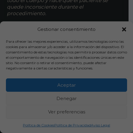
todo el cuerpo y hace que el paciente se
quede inconsciente durante el
procedimiento.
Gestionar consentimiento
RESPONDEMOS
LEER MÁS
A
Para ofrecer las mejores experiencias, utilizamos tecnologías como las
TUS
cookies para almacenar y/o acceder a la información del dispositivo. El
DUDAS
consentimiento de estas tecnologías nos permitirá procesar datos como
FRECUENTES
el comportamiento de navegación o las identificaciones únicas en este
SOBRE
sitio. No consentir o retirar el consentimiento, puede afectar
LA
negativamente a ciertas características y funciones.
ANESTESIA
LOCAL
Tratamientos para la caída del pelo
Aceptar
¿Duele el injerto capilar?
Denegar
El injerto capilar es un procedimiento
Ver preferencias
quirúrgico que se utiliza para recuperar el
pelo perdido o para mejorar el aspecto de tu
Diagnóstico Online
cabellera.
Política de Cookies
Política de Privacidad
Aviso Legal