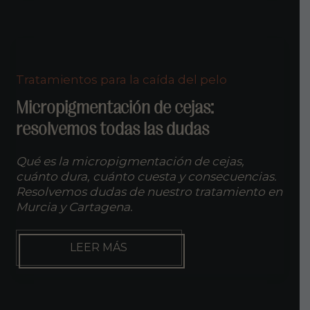
MEJORA
LA
SUPERVIVENCIA
DEL
FOLÍCULO
EN
Tratamientos para la caída del pelo
EL
INJERTO
Micropigmentación de cejas:
CAPILAR
resolvemos todas las dudas
Qué es la micropigmentación de cejas,
cuánto dura, cuánto cuesta y consecuencias.
Resolvemos dudas de nuestro tratamiento en
Murcia y Cartagena.
MICROPIGMENTACIÓN
LEER MÁS
DE
CEJAS:
RESOLVEMOS
TODAS