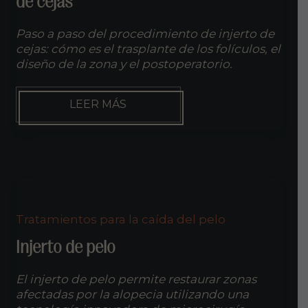
de cejas
Paso a paso del procedimiento de injerto de
cejas: cómo es el trasplante de los folículos, el
diseño de la zona y el postoperatorio.
CÓMO
LEER MÁS
ES
UNA
INTERVENCIÓN
DE
INJERTO
DE
CEJAS
Tratamientos para la caída del pelo
Injerto de pelo
El injerto de pelo permite restaurar zonas
afectadas por la alopecia utilizando una