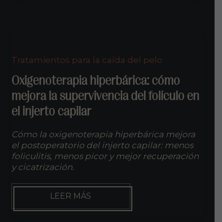
HOMBRES
Tratamientos para la caída del pelo
Oxigenoterapia hiperbárica: cómo
mejora la supervivencia del folículo en
el injerto capilar
Cómo la oxigenoterapia hiperbárica mejora
el postoperatorio del injerto capilar: menos
foliculitis, menos picor y mejor recuperación
y cicatrización.
OXIGENOTERAPIA
LEER MÁS
HIPERBÁRICA:
CÓMO