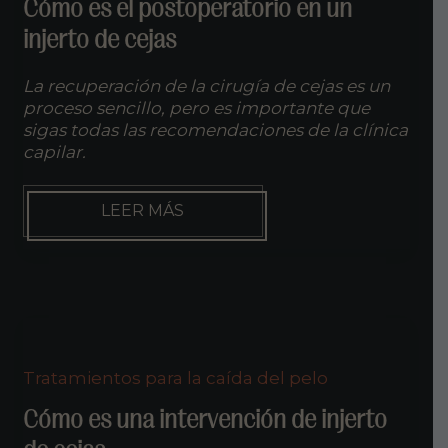
Cómo es el postoperatorio en un
injerto de cejas
La recuperación de la cirugía de cejas es un
proceso sencillo, pero es importante que
sigas todas las recomendaciones de la clínica
capilar.
CÓMO
LEER MÁS
ES
EL
POSTOPERATORIO
EN
UN
INJERTO
DE
CEJAS
Tratamientos para la caída del pelo
Cómo es una intervención de injerto