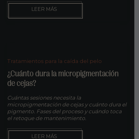
QUÉ
LEER MÁS
PARÁMETROS
MIDE
FOTOFINDER:
DENSIDAD,
GROSOR,
TASA
ANÁGENA/TELÓGENA
Y
Tratamientos para la caída del pelo
UNIDADES
FOLICULARES
¿Cuánto dura la micropigmentación
de cejas?
Cuántas sesiones necesita la
micropigmentación de cejas y cuánto dura el
pigmento. Fases del proceso y cuándo toca
el retoque de mantenimiento.
¿CUÁNTO
LEER MÁS