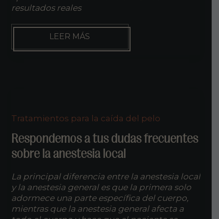
resultados reales
CUÁNDO
LEER MÁS
SE
PUEDEN
VER
LOS
PRIMEROS
RESULTADOS
TRAS
UN
Tratamientos para la caída del pelo
TRASPLANTE
Respondemos a tus dudas frecuentes
sobre la anestesia local
La principal diferencia entre la anestesia local
y la anestesia general es que la primera solo
adormece una parte específica del cuerpo,
mientras que la anestesia general afecta a