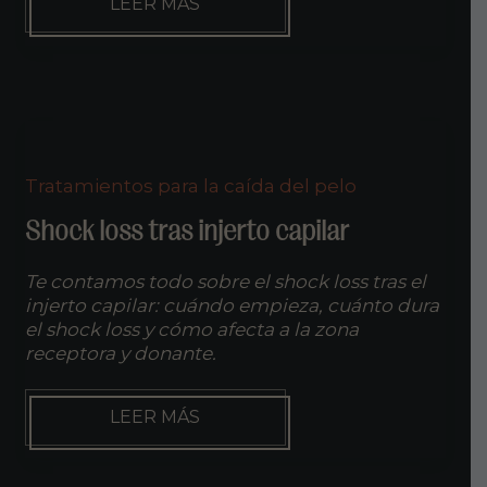
TENGO
LEER MÁS
EL
PELO
MUY
FINO
Y
POCA
CANTIDAD:
CÓMO
Tratamientos para la caída del pelo
SOLUCIONARLO
Shock loss tras injerto capilar
Te contamos todo sobre el shock loss tras el
injerto capilar: cuándo empieza, cuánto dura
el shock loss y cómo afecta a la zona
receptora y donante.
SHOCK
LEER MÁS
LOSS
TRAS
INJERTO