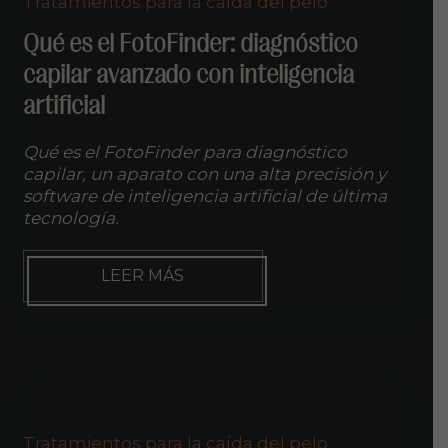
Tratamientos para la caída del pelo
EL
CABELLO
Qué es el FotoFinder: diagnóstico
capilar avanzado con inteligencia
artificial
Qué es el FotoFinder para diagnóstico
capilar, un aparato con una alta precisión y
software de inteligencia artificial de última
tecnología.
QUÉ
LEER MÁS
ES
EL
FOTOFINDER:
DIAGNÓSTICO
CAPILAR
AVANZADO
CON
INTELIGENCIA
Tratamientos para la caída del pelo