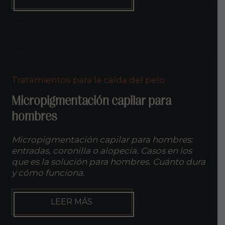
DURA
LA
MICROPIGMENTACIÓN
DE
CEJAS?
Tratamientos para la caída del pelo
Micropigmentación capilar para
hombres
Micropigmentación capilar para hombres:
entradas, coronilla o alopecia. Casos en los
que es la solución para hombres. Cuánto dura
y cómo funciona.
MICROPIGMENTACIÓN
LEER MÁS
CAPILAR
PARA