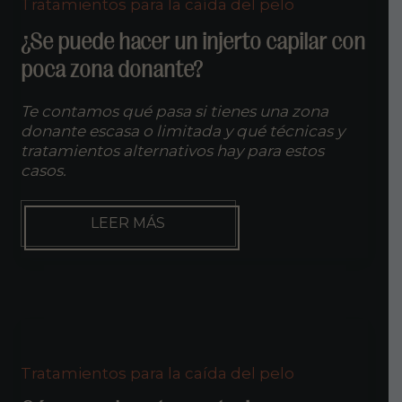
Tratamientos para la caída del pelo
CAPILAR?
¿Se puede hacer un injerto capilar con
poca zona donante?
Te contamos qué pasa si tienes una zona
donante escasa o limitada y qué técnicas y
tratamientos alternativos hay para estos
casos.
¿SE
LEER MÁS
PUEDE
HACER
UN
INJERTO
CAPILAR
CON
POCA
ZONA
Tratamientos para la caída del pelo
DONANTE?