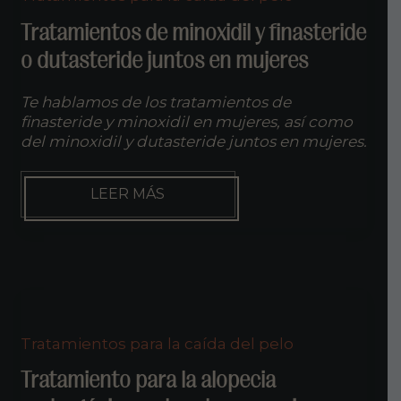
ARTIFICIAL
Tratamientos de minoxidil y finasteride
o dutasteride juntos en mujeres
Te hablamos de los tratamientos de
finasteride y minoxidil en mujeres, así como
del minoxidil y dutasteride juntos en mujeres.
TRATAMIENTOS
LEER MÁS
DE
MINOXIDIL
Y
FINASTERIDE
O
DUTASTERIDE
JUNTOS
EN
Tratamientos para la caída del pelo
MUJERES
Tratamiento para la alopecia