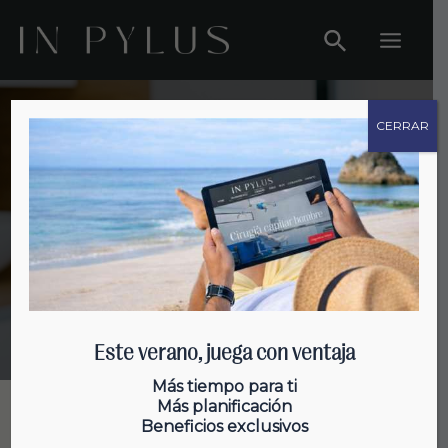
Ir
al
Main
contenido
Menu
CERRAR
Láser baja potencia
(LLLT)
Este verano, juega con ventaja
Más tiempo para ti
Más planificación
Beneficios exclusivos
¿Qué es?