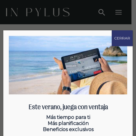
Ir
al
Main
contenido
Menu
CERRAR
Tratamientos para la caída del pelo
Este verano, juega con ventaja
¿Cómo es la primera consulta
Más tiempo para ti
Más planificación
para un injerto en Inpylus?
Beneficios exclusivos