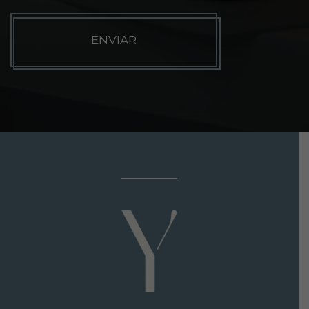
C
H
A