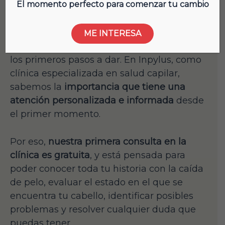
El momento perfecto para comenzar tu cambio
Si tienes en mente hacerte un
injerto de
pelo
o trasplante capilar, es normal que te
ME INTERESA
surjan dudas sobre cómo es el proceso y
los primeros pasos a dar. En Inpylus, como
clínica especializada en salud capilar,
sabemos la
importancia que tiene una
atención personalizada e informada
desde
el primer momento.
Por eso,
nuestra primera consulta en la
clínica es gratuita
, y está pensada para
poder conocer toda tu historia con la caída
de pelo, evaluar el estado en el que se
encuentra tu cabello, identificar posibles
problemas y resolver cualquier duda que
puedas tener.