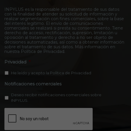
*
u
t
s
INPYLUS es la responsable del tratamiento de sus datos
a
con la finalidad de atender su solicitud de información y
*
c
realizar segmentación con fines comerciales, sobre la base
t
del interés legítimo. El envío de comunicaciones
o
comerciales se realizará si presta su consentimiento. Tiene
*
derecho de acceso, rectificación, supresión, limitación u
oposición al tratamiento y derecho a no ser objeto de
decisiones automatizadas, así como a obtener información
sobre el tratamiento de sus datos. Más información en
nuestra
Política de Privacidad
.
Privacidad
*
He leído y acepto la
Política de Privacidad
Notificaciones comerciales
Deseo recibir notificaciones comerciales sobre
INPYLUS.
C
A
P
T