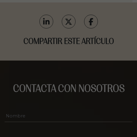
COMPARTIR ESTE ARTÍCULO
CONTACTA CON NOSOTROS
N
o
m
b
r
T
e