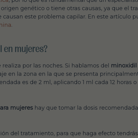
ica
, por lo que es fundamental que un especialist
e origen genético o tiene otras causas, ya que el tr
causan este problema capilar. En este artículo p
nina
.
l en mujeres?
e realiza por las noches. Si hablamos del
minoxidil
je en la zona en la que se presenta principalment
ndada es de 2 ml, aplicando 1 ml cada 12 horas o 
para mujeres
hay que tomar la dosis recomendada 
ión del tratamiento, para que haga efecto tendrás 