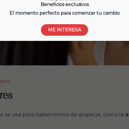
Beneficios exclusivos
El momento perfecto para comenzar tu cambio
ME INTERESA
 pelo
eres
e se usa para tratamientos de alopecia, como la
a