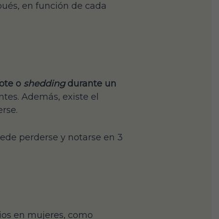
pués, en función de cada
bote o
shedding
durante un
ntes. Además, existe el
erse.
uede perderse y notarse en 3
rios en mujeres, como