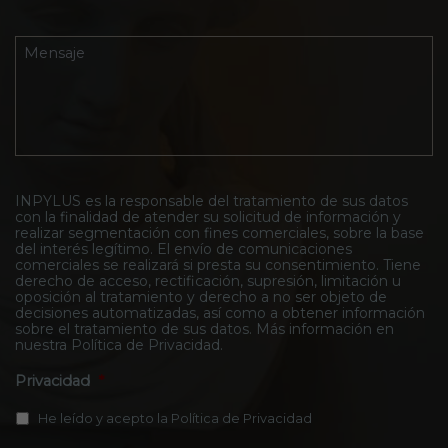
e
r
t
n
ó
i
t
n
v
M
r
i
o
e
o
c
d
n
I
o
e
s
n
*
l
a
p
C
j
y
o
e
l
n
*
u
t
s
INPYLUS es la responsable del tratamiento de sus datos
a
con la finalidad de atender su solicitud de información y
*
c
realizar segmentación con fines comerciales, sobre la base
t
del interés legítimo. El envío de comunicaciones
o
comerciales se realizará si presta su consentimiento. Tiene
*
derecho de acceso, rectificación, supresión, limitación u
oposición al tratamiento y derecho a no ser objeto de
decisiones automatizadas, así como a obtener información
sobre el tratamiento de sus datos. Más información en
nuestra
Política de Privacidad
.
Privacidad
*
He leído y acepto la
Política de Privacidad