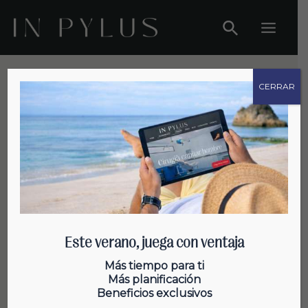
Ir
al
Main
contenido
Menu
CERRAR
Caída del pelo
Este verano, juega con ventaja
¿Cómo evitar la caída del pelo?
Más tiempo para ti
Más planificación
Beneficios exclusivos