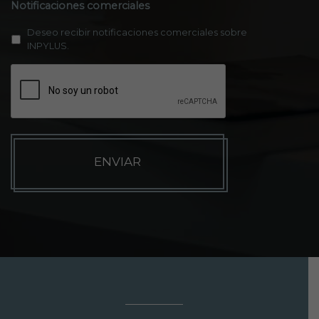
Notificaciones comerciales
Deseo recibir notificaciones comerciales sobre
INPYLUS.
C
A
P
T
C
H
A