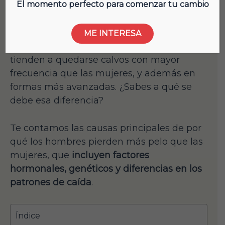
El momento perfecto para comenzar tu cambio
La pérdida del cabello es un problema que
afecta tanto a hombres como a mujeres.
ME INTERESA
Sin embargo, es notable que los hombres
tienden a quedarse calvos con mayor
frecuencia que las mujeres, y además en
formas más avanzadas. ¿Sabes a qué se
debe esa diferencia?
Te contamos las causas principales de por
qué los hombres pierden más pelo que las
mujeres, que
incluyen factores
hormonales, genéticos y diferencias en los
patrones de caída
.
Índice