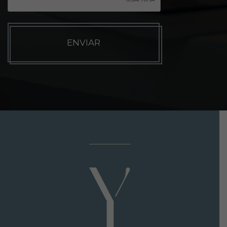
T
C
H
A