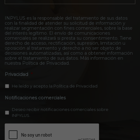
y
o
e
l
n
*
u
t
s
INPYLUS es la responsable del tratamiento de sus datos
a
con la finalidad de atender su solicitud de información y
*
c
realizar segmentación con fines comerciales, sobre la base
t
del interés legítimo. El envío de comunicaciones
o
comerciales se realizará si presta su consentimiento. Tiene
*
derecho de acceso, rectificación, supresión, limitación u
oposición al tratamiento y derecho a no ser objeto de
decisiones automatizadas, así como a obtener información
sobre el tratamiento de sus datos. Más información en
nuestra
Política de Privacidad
.
Privacidad
*
He leído y acepto la
Política de Privacidad
Notificaciones comerciales
Deseo recibir notificaciones comerciales sobre
INPYLUS.
C
A
P