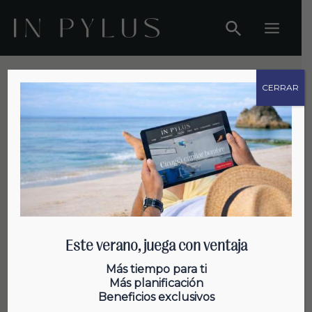
Ir
al
Main
contenido
Menu
CERRAR
Curiosidades sobre el cabello
Este verano, juega con ventaja
¿Por qué los hombres pierden
Más tiempo para ti
Más planificación
más cabello que las mujeres?
Beneficios exclusivos