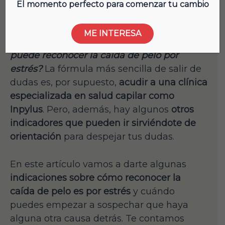
El
estrés
es una de las
principales causas
El momento perfecto para comenzar tu cambio
de pérdida de cabello
, la segunda por
detrás del factor del factor genético, que es
ME INTERESA
la más común. Sin embargo,
¿cómo se
puede reconocer la caída de pelo por
estrés?
La fórmula más sencilla de salir de
dudas es, por supuesto,
acudir a una clínica
especializada en salud capilar como
Inpylus
. Pero, además, hay algunos
otros
indicadores que pueden ir sirviéndote de
orientación
para despejar tus dudas.
En este artículo vamos a darte algunas
indicaciones sobre cómo reconocer la
caída de pelo es por estrés
y cuándo
puedes empezar a sospechar que haya
alguna otra causa detrás. Te contamos