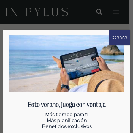
Ir
al
Main
contenido
Menu
CERRAR
Caída del pelo
Este verano, juega con ventaja
Caída de pelo por estrés
Más tiempo para ti
Más planificación
Beneficios exclusivos