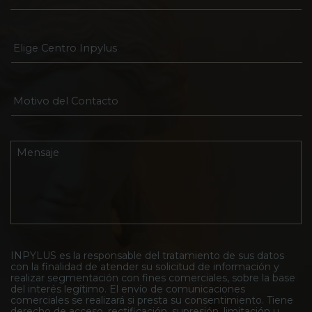
r
o
r
e
E
o
l
E
i
l
g
e
e
c
M
C
t
o
e
r
t
n
ó
i
t
n
v
M
r
i
o
e
o
c
d
n
I
o
e
s
n
*
l
a
p
C
j
y
o
e
l
n
*
u
t
s
INPYLUS es la responsable del tratamiento de sus datos
a
con la finalidad de atender su solicitud de información y
*
c
realizar segmentación con fines comerciales, sobre la base
t
del interés legítimo. El envío de comunicaciones
o
comerciales se realizará si presta su consentimiento. Tiene
*
derecho de acceso, rectificación, supresión, limitación u