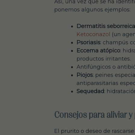
Así, una vez que se ha identif
ponemos algunos ejemplos:
Dermatitis seborreica
Ketoconazol
(un agent
Psoriasis
: champús co
Eccema atópico
: hid
productos irritantes.
Antifúngicos o antibi
Piojos
: peines especi
antiparasitarias espec
Sequedad
: hidrataci
Consejos para aliviar y 
El prurito o deseo de rascars