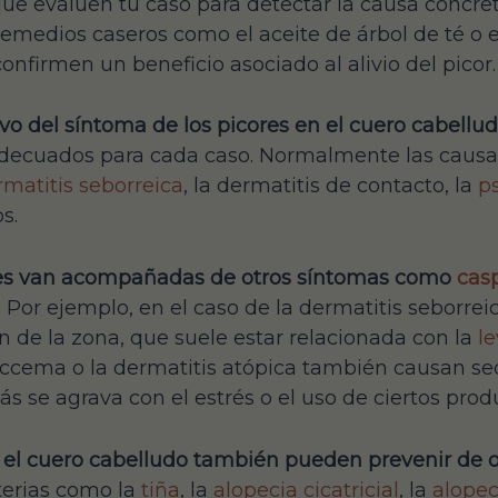
que evalúen tu caso para detectar la causa concr
remedios caseros como el aceite de árbol de té o
nfirmen un beneficio asociado al alivio del picor.
o del síntoma de los picores en el cuero cabellu
adecuados para cada caso. Normalmente las causa
matitis seborreica
, la dermatitis de contacto, la
ps
s.
es van acompañadas de otros síntomas como
cas
. Por ejemplo, en el caso de la dermatitis seborr
 de la zona, que suele estar relacionada con la
l
l eccema o la dermatitis atópica también causan 
s se agrava con el estrés o el uso de ciertos prod
n el cuero cabelludo también pueden prevenir de
terias como la
tiña
, la
alopecia cicatricial
, la
alopec