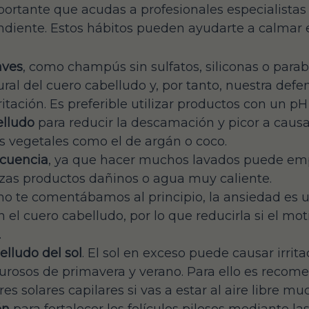
rtante que acudas a profesionales especialistas 
diente. Estos hábitos pueden ayudarte a calmar el
aves
, como champús sin sulfatos, siliconas o para
tural del cuero cabelludo y, por tanto, nuestra de
tación. Es preferible utilizar productos con un pH
elludo
para reducir la descamación y picor a causa
s vegetales como el de argán o coco.
ecuencia
, ya que hacer muchos lavados puede empe
izas productos dañinos o agua muy caliente.
mo te comentábamos al principio, la ansiedad es 
 el cuero cabelludo, por lo que reducirla si el mo
.
elludo del sol
. El sol en exceso puede causar irrit
rosos de primavera y verano. Para ello es recomen
s solares capilares si vas a estar al aire libre m