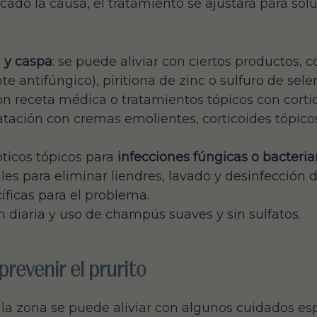
icado la causa, el tratamiento se ajustará para sol
 y caspa
: se puede aliviar con ciertos productos, 
e antifúngico), piritiona de zinc o sulfuro de selen
n receta médica o tratamientos tópicos con cortic
ratación con cremas emolientes, corticoides tópicos
óticos tópicos para
infecciones fúngicas o bacteri
ales para eliminar liendres, lavado y desinfección 
íficas para el problema.
ón diaria y uso de champús suaves y sin sulfatos.
prevenir el prurito
e la zona se puede aliviar con algunos cuidados e