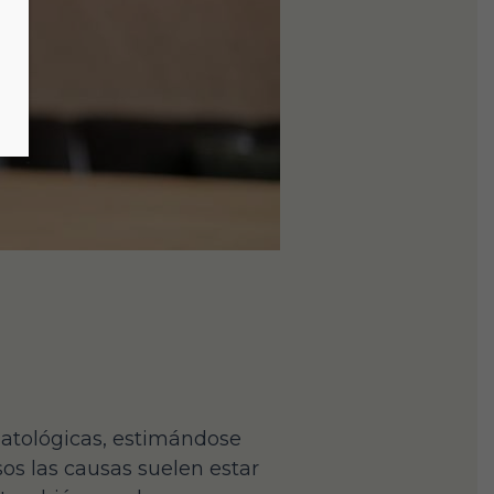
matológicas, estimándose
os las causas suelen estar