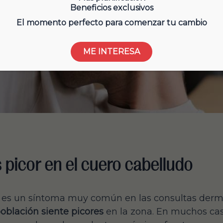
Beneficios exclusivos
El momento perfecto para comenzar tu cambio
ME INTERESA
 picor en el cuero cabelludo
do es un síntoma muy común en las consultas der
oblación siente picores
en la zona. En muchos cas