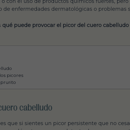
 o con el uso de productos químicos fuertes, per
po de enfermedades dermatológicas o problemas s
s
qué puede provocar el picor del cuero cabelludo
elludo
los picores
 prurito
 cuero cabelludo
s que si sientes un picor persistente que no cesa 