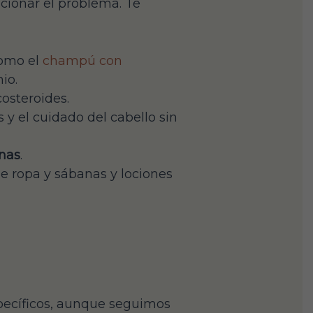
ucionar el problema. Te
como el
champú con
io.
osteroides.
 y el cuidado del cabello sin
anas
.
de ropa y sábanas y lociones
specíficos, aunque seguimos