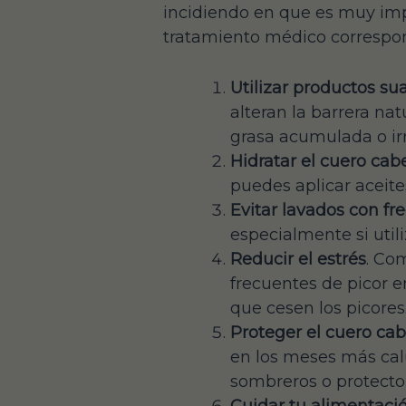
incidiendo en que es muy impo
tratamiento médico correspon
Utilizar productos su
alteran la barrera na
grasa acumulada o irri
Hidratar el cuero cab
puedes aplicar aceite
Evitar lavados con fr
especialmente si util
Reducir el estrés
. Co
frecuentes de picor en
que cesen los picores
Proteger el cuero cab
en los meses más calu
sombreros o protectore