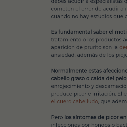
debes acudir a especialistas 
cometen el error de acudir a 
cuando no hay estudios que co
Es fundamental saber el motiv
tratamiento o los productos 
aparición de prurito son la
der
ansiedad, además de los piojo
Normalmente estas afeccion
cabello graso o caída del pelo
enrojecimiento y descamación
produce picor e irritación. E
el cuero cabelludo
, que ademá
Pero
los síntomas de picor e
infecciones por hongos o bac