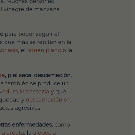
eta. Muchas personas
 el vinagre de manzana
do
para poder seguir el
s que más se repiten en la
oriasis
, el
liquen plano
o la
pa
, piel seca, descamación,
eica también se produce un
evadura Malassezia
y que
sequedad y
descamación en
uctos agresivos.
 otras enfermedades
, como
ia areata
, la
alopecia