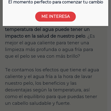
El momento perfecto para comenzar tu cambio
El lavado del cabello es una parte
importante de nuestra rutina de cuidados,
ME INTERESA
y
algo tan sencillo como puede parecer la
temperatura del agua puede tener un
impacto en la salud de nuestro pelo
. ¿Es
mejor el agua caliente para tener una
limpieza más profunda o agua fría para
que el pelo se vea con más brillo?
Te contamos los efectos que tiene el agua
caliente y el agua fría a la hora de lavar
nuestro pelo, los beneficios y las
desventajas según la temperatura, así
como el equilibrio para que puedas tener
un cabello saludable y fuerte.