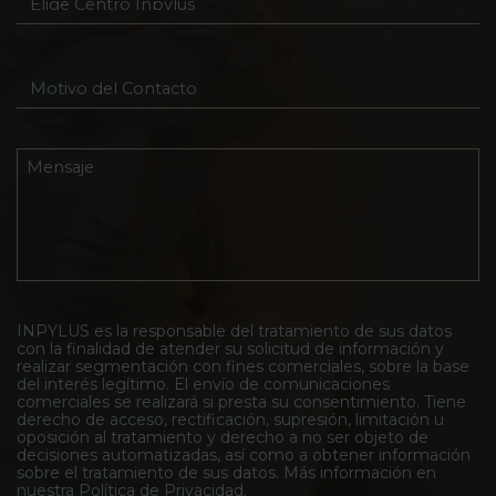
l
E
i
l
g
e
e
c
M
C
t
o
e
r
t
n
ó
i
t
n
v
M
r
i
o
e
o
c
d
n
I
o
e
s
n
*
l
a
p
C
j
y
o
e
l
n
*
u
t
s
INPYLUS es la responsable del tratamiento de sus datos
a
con la finalidad de atender su solicitud de información y
*
c
realizar segmentación con fines comerciales, sobre la base
t
del interés legítimo. El envío de comunicaciones
o
comerciales se realizará si presta su consentimiento. Tiene
*
derecho de acceso, rectificación, supresión, limitación u
oposición al tratamiento y derecho a no ser objeto de
decisiones automatizadas, así como a obtener información
sobre el tratamiento de sus datos. Más información en
nuestra
Política de Privacidad
.