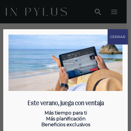
Ir
al
Main
contenido
Menu
CERRAR
Salud Capilar
Este verano, juega con ventaja
¿Es mejor lavarse el pelo con
Más tiempo para ti
Más planificación
agua caliente o fría?
Beneficios exclusivos