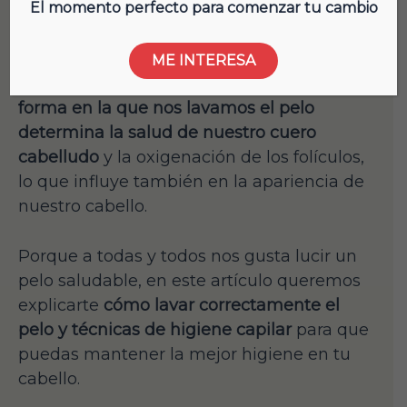
El momento perfecto para comenzar tu cambio
La higiene capilar es muy importante para
mantener nuestro pelo fuerte y brillante, y
ME INTERESA
aunque nos parezca algo rutinario,
la
forma en la que nos lavamos el pelo
determina la salud de nuestro cuero
cabelludo
y la oxigenación de los folículos,
lo que influye también en la apariencia de
nuestro cabello.
Porque a todas y todos nos gusta lucir un
pelo saludable, en este artículo queremos
explicarte
cómo lavar correctamente el
pelo y técnicas de higiene capilar
para que
puedas mantener la mejor higiene en tu
cabello.