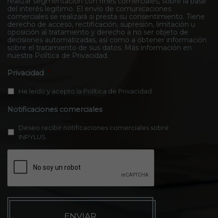
realizar segmentación con fines comerciales, sobre la base
t
del interés legítimo. El envío de comunicaciones
o
comerciales se realizará si presta su consentimiento. Tiene
*
derecho de acceso, rectificación, supresión, limitación u
oposición al tratamiento y derecho a no ser objeto de
decisiones automatizadas, así como a obtener información
sobre el tratamiento de sus datos. Más información en
nuestra
Política de Privacidad
.
Privacidad
*
He leído y acepto la
Política de Privacidad
Notificaciones comerciales
Deseo recibir notificaciones comerciales sobre
INPYLUS.
C
A
P
T
C
H
A