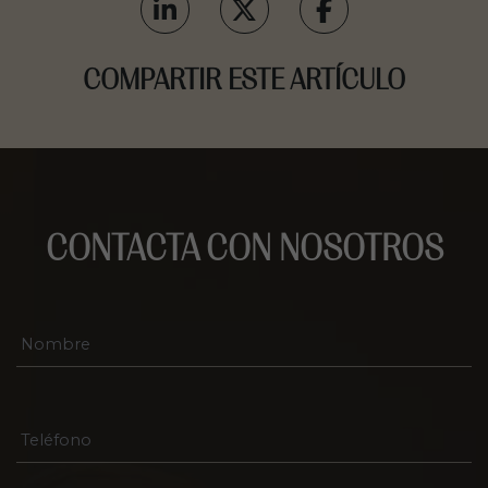
COMPARTIR ESTE ARTÍCULO
CONTACTA CON NOSOTROS
N
o
m
b
r
T
e
e
*
l
é