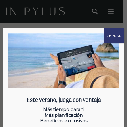
Ir
al
Main
contenido
Menu
CERRAR
Salud Capilar
Este verano, juega con ventaja
Técnicas de higiene capilar para
Más tiempo para ti
Más planificación
lavar bien tu pelo
Beneficios exclusivos