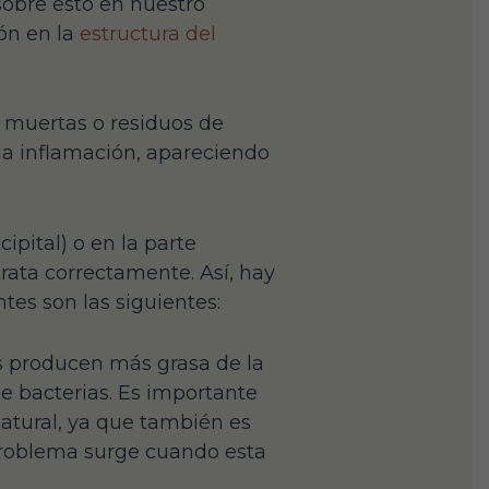
obre esto en nuestro
ón en la
estructura del
as muertas o residuos de
na inflamación, apareciendo
ipital) o en la parte
rata correctamente. Así, hay
tes son las siguientes:
s producen más grasa de la
de bacterias. Es importante
atural, ya que también es
 problema surge cuando esta