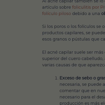
Al acné capilar también se l
artículo sobre
foliculitis por
folículo piloso
debido a una
o
Si los poros o los folículos s
productos capilares, se pued
esos granos o pústulas que c
El acné capilar suele ser más 
superior del cuero cabelludo,
varias causas de que aparezca
Exceso de sebo o gras
necesaria, se puede a
comentar que en nues
necesario para el des
producción es más ele