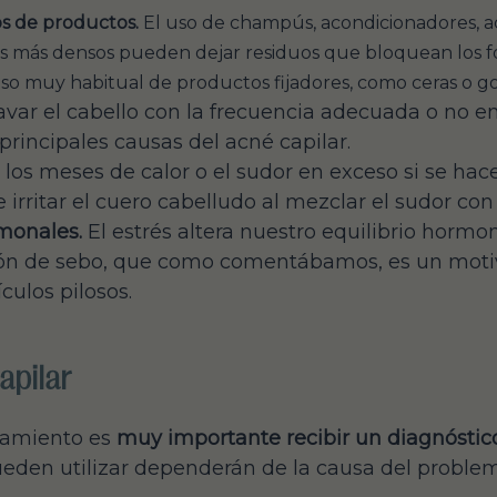
s de productos.
El uso de champús, acondicionadores, ac
más densos pueden dejar residuos que bloquean los fol
o muy habitual de productos fijadores, como ceras o go
avar el cabello con la frecuencia adecuada o no 
principales causas del acné capilar.
los meses de calor o el sudor en exceso si se hac
irritar el cuero cabelludo al mezclar el sudor con 
monales.
El estrés altera nuestro equilibrio hormo
ón de sebo, que como comentábamos, es un motiv
ículos pilosos.
apilar
atamiento es
muy importante recibir un diagnóstic
ueden utilizar dependerán de la causa del problem