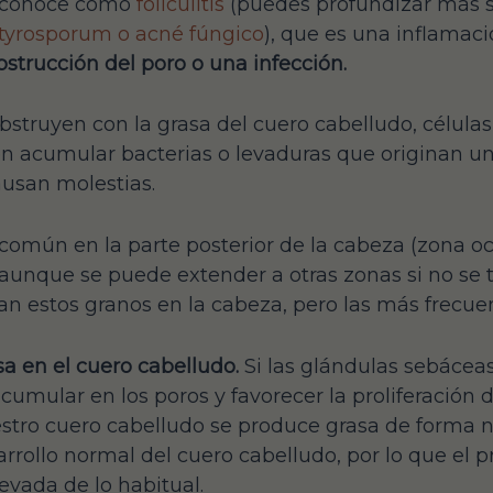
o conoce como
foliculitis
(puedes profundizar más s
 Pityrosporum o acné fúngico
), que es una inflamaci
bstrucción del poro o una infección.
e obstruyen con la grasa del cuero cabelludo, célul
en acumular bacterias o levaduras que originan u
ausan molestias.
común en la parte posterior de la cabeza (zona occ
 aunque se puede extender a otras zonas si no se t
n estos granos en la cabeza, pero las más frecuen
a en el cuero cabelludo.
Si las glándulas sebácea
cumular en los poros y favorecer la proliferación 
tro cuero cabelludo se produce grasa de forma n
arrollo normal del cuero cabelludo, por lo que el
vada de lo habitual.