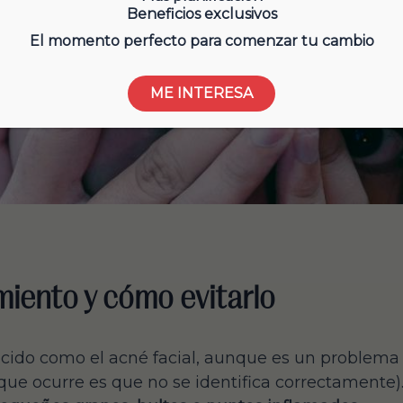
Beneficios exclusivos
El momento perfecto para comenzar tu cambio
ME INTERESA
miento y cómo evitarlo
nocido como el acné facial, aunque es un problem
ue ocurre es que no se identifica correctamente).