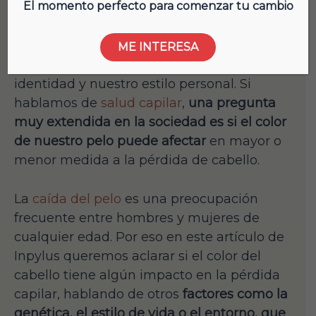
El momento perfecto para comenzar tu cambio
El color del cabello es una característica
muy visible que tenemos las personas, y
ME INTERESA
que a menudo asociamos con nuestra
identidad y nuestro estilo personal. Si
hablamos de
salud capilar
,
una pregunta
muy extendida en la sociedad es si el color
de nuestro pelo puede afectar
en mayor o
menor medida a la pérdida de cabello.
La
caída del pelo
es una preocupación
frecuente entre hombres y mujeres de
cualquier edad. Por eso en este artículo de
Inpylus queremos aclarar si el color del
cabello tiene algún impacto en la pérdida
capilar, hablando de otros
factores como la
genética, el estilo de vida o el entorno, que