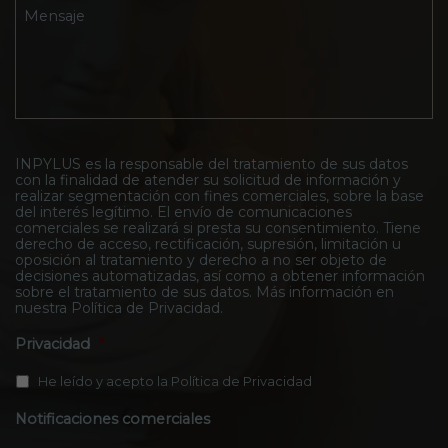
t
n
v
M
r
i
o
e
o
c
d
n
I
o
e
s
n
*
l
a
p
C
j
y
o
e
l
n
*
u
t
s
INPYLUS es la responsable del tratamiento de sus datos
a
con la finalidad de atender su solicitud de información y
*
c
realizar segmentación con fines comerciales, sobre la base
t
del interés legítimo. El envío de comunicaciones
o
comerciales se realizará si presta su consentimiento. Tiene
*
derecho de acceso, rectificación, supresión, limitación u
oposición al tratamiento y derecho a no ser objeto de
decisiones automatizadas, así como a obtener información
sobre el tratamiento de sus datos. Más información en
nuestra
Política de Privacidad
.
Privacidad
*
He leído y acepto la
Política de Privacidad
Notificaciones comerciales