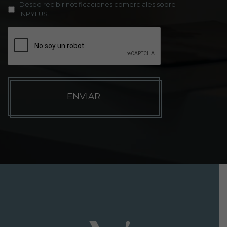
Deseo recibir notificaciones comerciales sobre
INPYLUS.
C
A
P
T
C
H
A