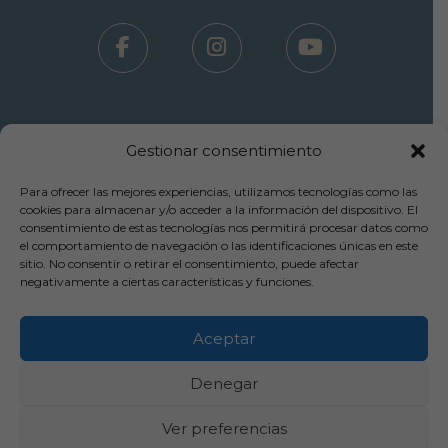
Gestionar consentimiento
Para ofrecer las mejores experiencias, utilizamos tecnologías como las
Términos Uso - Aviso Legal
cookies para almacenar y/o acceder a la información del dispositivo. El
consentimiento de estas tecnologías nos permitirá procesar datos como
-
el comportamiento de navegación o las identificaciones únicas en este
Política Privacidad
sitio. No consentir o retirar el consentimiento, puede afectar
-
negativamente a ciertas características y funciones.
Política Cookies
-
Cancelaciones y Devoluciones
Aceptar
Copyright© 2025 Inpylus Clínica Capilar
Denegar
Ver preferencias