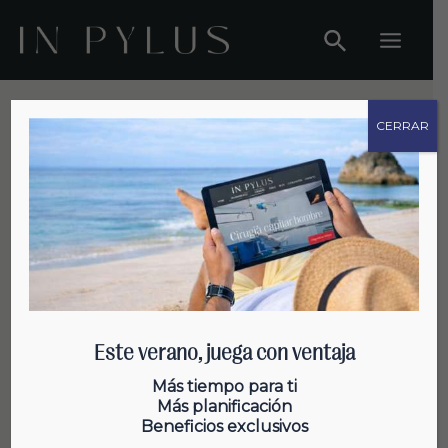
Ir
al
Main
contenido
Menu
CERRAR
Caída del pelo
Este verano, juega con ventaja
¿Influye el color de mi pelo en la
Más tiempo para ti
Más planificación
pérdida de cabello?
Beneficios exclusivos