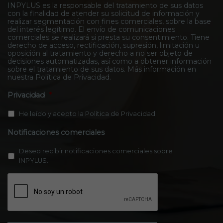
s
INPYLUS es la responsable del tratamiento de sus datos
a
con la finalidad de atender su solicitud de información y
*
c
realizar segmentación con fines comerciales, sobre la base
t
del interés legítimo. El envío de comunicaciones
o
comerciales se realizará si presta su consentimiento. Tiene
*
derecho de acceso, rectificación, supresión, limitación u
oposición al tratamiento y derecho a no ser objeto de
decisiones automatizadas, así como a obtener información
sobre el tratamiento de sus datos. Más información en
nuestra
Política de Privacidad
.
Privacidad
*
He leído y acepto la
Política de Privacidad
Notificaciones comerciales
Deseo recibir notificaciones comerciales sobre
INPYLUS.
C
A
P
T
C
H