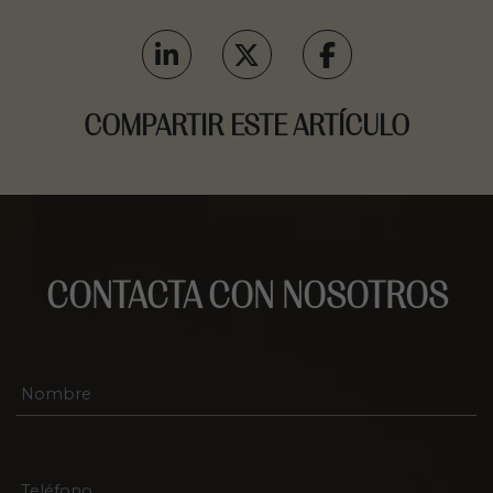
COMPARTIR ESTE ARTÍCULO
CONTACTA CON NOSOTROS
N
o
m
b
r
T
e
e
*