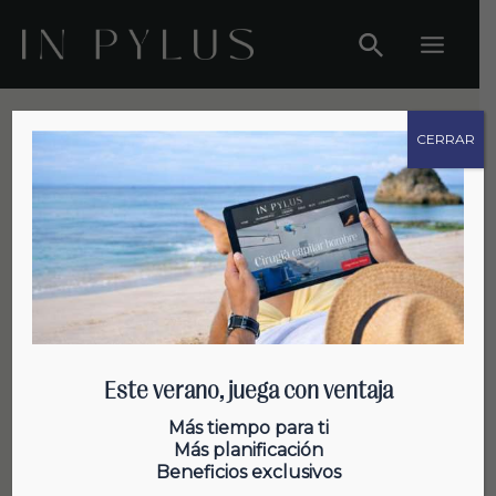
Ir
al
Main
contenido
Menu
CERRAR
Curiosidades sobre el cabello
Este verano, juega con ventaja
Diabetes y caída del pelo
Más tiempo para ti
Más planificación
Beneficios exclusivos