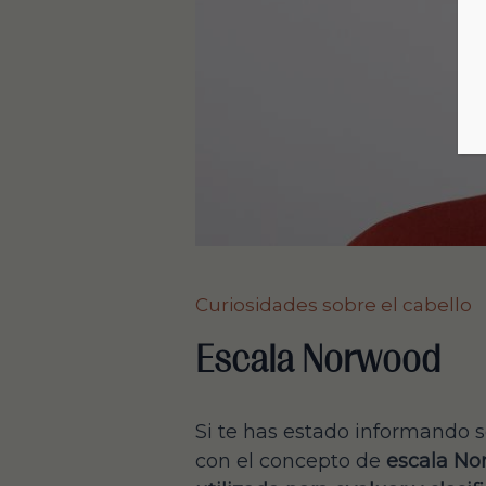
Curiosidades sobre el cabello
Escala Norwood
Si te has estado informando 
con el concepto de
escala No