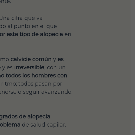
nte.
 Una cifra que va
o al punto en el que
r este tipo de alopecia
en
como
calvicie común
y
es
o
y es
irreversible
, con un
no todos los hombres con
 ritmo; todos pasan por
enerse o seguir avanzando.
 grados de alopecia
problema
de salud capilar.