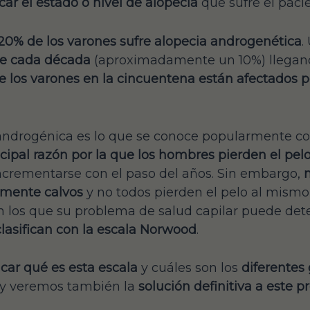
icar el estado o nivel de alopecia
que sufre el pacie
l 20% de los varones sufre alopecia androgenética
.
e cada década
(aproximadamente un 10%) llegand
los varones en la cincuentena están afectados po
 androgénica es lo que se conoce popularmente 
cipal razón por la que los hombres pierden el pel
ncrementarse con el paso del años. Sin embargo,
amente calvos
y no todos pierden el pelo al mismo
 los que su problema de salud capilar puede det
clasifican con la escala Norwood
.
car qué es esta escala
y cuáles son los
diferentes
 y veremos también la
solución definitiva a este 