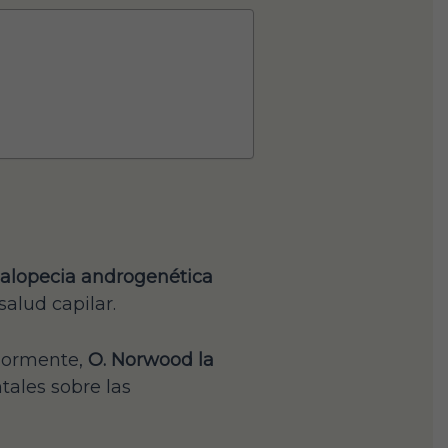
e alopecia androgenética
alud capilar.
riormente,
O. Norwood la
ales sobre las