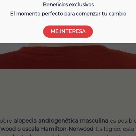
Beneficios exclusivos
El momento perfecto para comenzar tu cambio
ME INTERESA
sobre
alopecia androgenética masculina
es posibl
rwood o escala Hamilton-Norwood
. Es lógico, esta