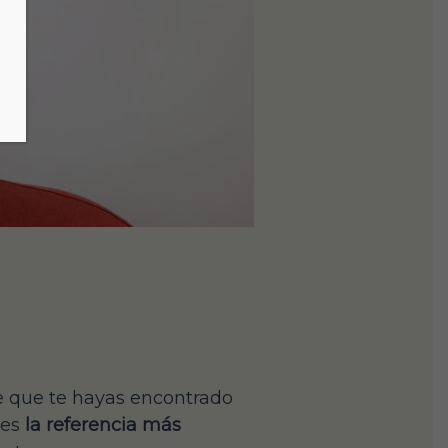
e que te hayas encontrado
 es
la referencia más