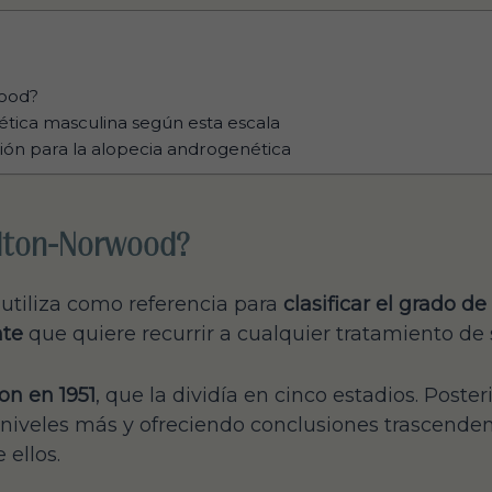
wood?
tica masculina según esta escala
ción para la alopecia androgenética
ilton-Norwood?
 utiliza como referencia para
clasificar el grado d
nte
que quiere recurrir a cualquier tratamiento de s
on en 1951
, que la dividía en cinco estadios. Poste
iveles más y ofreciendo conclusiones trascendent
 ellos.