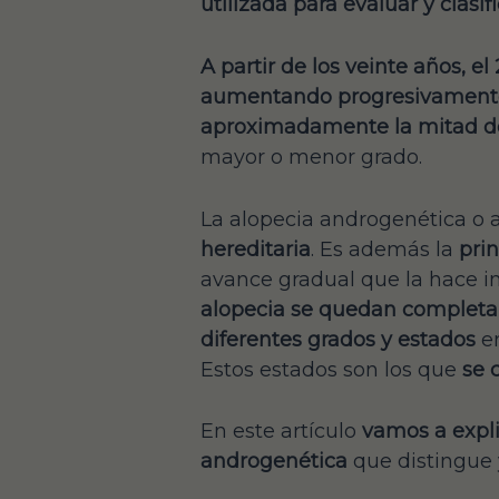
utilizada para evaluar y clasif
A partir de los veinte años, e
aumentando progresivament
aproximadamente la mitad de 
mayor o menor grado.
La alopecia androgenética o
hereditaria
. Es además la
prin
avance gradual que la hace i
alopecia se quedan complet
diferentes grados y estados
en
Estos estados son los que
se 
En este artículo
vamos a expli
androgenética
que distingue