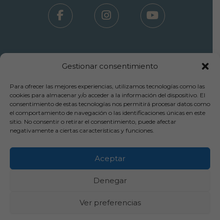
Gestionar consentimiento
Para ofrecer las mejores experiencias, utilizamos tecnologías como las
Términos Uso - Aviso Legal
cookies para almacenar y/o acceder a la información del dispositivo. El
consentimiento de estas tecnologías nos permitirá procesar datos como
-
el comportamiento de navegación o las identificaciones únicas en este
Política Privacidad
sitio. No consentir o retirar el consentimiento, puede afectar
-
negativamente a ciertas características y funciones.
Política Cookies
-
Cancelaciones y Devoluciones
Aceptar
Copyright© 2025 Inpylus Clínica Capilar
Denegar
Ver preferencias
Diagnóstico Online