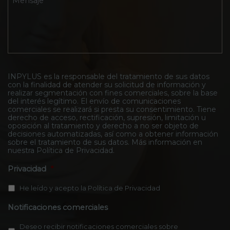
r
i
o
e
o
c
d
n
I
o
e
s
n
*
l
a
p
C
j
y
o
e
l
n
*
u
t
s
INPYLUS es la responsable del tratamiento de sus datos
a
con la finalidad de atender su solicitud de información y
*
c
realizar segmentación con fines comerciales, sobre la base
t
del interés legítimo. El envío de comunicaciones
o
comerciales se realizará si presta su consentimiento. Tiene
*
derecho de acceso, rectificación, supresión, limitación u
oposición al tratamiento y derecho a no ser objeto de
decisiones automatizadas, así como a obtener información
sobre el tratamiento de sus datos. Más información en
nuestra
Política de Privacidad
.
Privacidad
*
He leído y acepto la
Política de Privacidad
Notificaciones comerciales
Deseo recibir notificaciones comerciales sobre