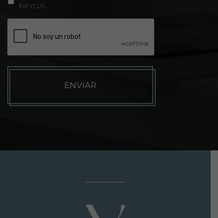
INPYLUS.
C
A
P
T
C
H
A