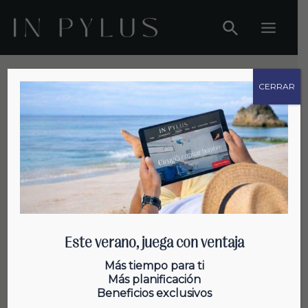
Ir
al
Main
contenido
Menu
CERRAR
Curiosidades sobre el cabello
Este verano, juega con ventaja
¿Cómo saber si te estás
Más tiempo para ti
Más planificación
quedando calvo?
Beneficios exclusivos