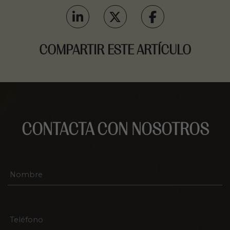
COMPARTIR ESTE ARTÍCULO
CONTACTA CON NOSOTROS
N
o
m
b
r
T
e
e
*
l