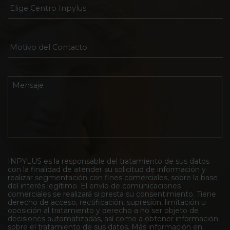
E
o
l
E
i
l
g
e
e
c
M
C
t
o
e
r
t
n
ó
i
t
n
v
M
r
i
o
e
o
c
d
n
I
o
e
s
n
*
l
a
p
C
j
y
o
e
l
n
*
u
t
s
INPYLUS es la responsable del tratamiento de sus datos
a
con la finalidad de atender su solicitud de información y
*
c
realizar segmentación con fines comerciales, sobre la base
t
del interés legítimo. El envío de comunicaciones
o
comerciales se realizará si presta su consentimiento. Tiene
*
derecho de acceso, rectificación, supresión, limitación u
oposición al tratamiento y derecho a no ser objeto de
decisiones automatizadas, así como a obtener información
sobre el tratamiento de sus datos. Más información en