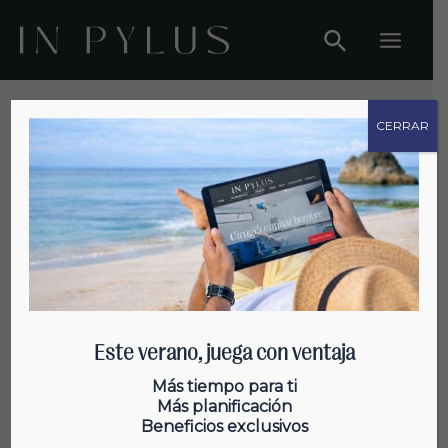
Ir
al
Main
contenido
Menu
CERRAR
Salud Capilar
Este verano, juega con ventaja
Alopecia y autoestima: El efecto
Más tiempo para ti
Más planificación
psicológico de que se te caiga el
Beneficios exclusivos