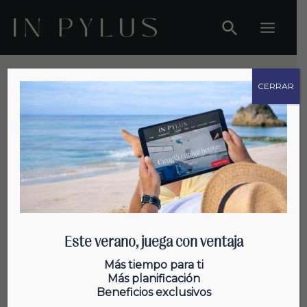
Ir
al
Main
contenido
Menu
CERRAR
Caída del pelo
Este verano, juega con ventaja
Cómo el alcohol influye en la
Más tiempo para ti
Más planificación
caída de pelo
Beneficios exclusivos