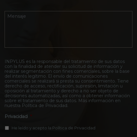
e
r
t
n
ó
i
t
n
v
M
r
i
o
e
o
c
d
n
I
o
e
s
n
*
l
a
p
C
j
y
o
e
l
n
*
u
t
s
INPYLUS es la responsable del tratamiento de sus datos
a
con la finalidad de atender su solicitud de información y
*
c
realizar segmentación con fines comerciales, sobre la base
t
del interés legítimo. El envío de comunicaciones
o
comerciales se realizará si presta su consentimiento. Tiene
*
derecho de acceso, rectificación, supresión, limitación u
oposición al tratamiento y derecho a no ser objeto de
decisiones automatizadas, así como a obtener información
sobre el tratamiento de sus datos. Más información en
nuestra
Política de Privacidad
.
Privacidad
*
He leído y acepto la
Política de Privacidad