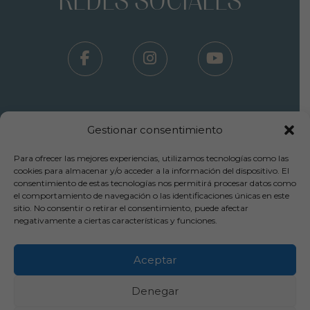
REDES SOCIALES
Gestionar consentimiento
Para ofrecer las mejores experiencias, utilizamos tecnologías como las
Términos Uso - Aviso Legal
cookies para almacenar y/o acceder a la información del dispositivo. El
consentimiento de estas tecnologías nos permitirá procesar datos como
-
el comportamiento de navegación o las identificaciones únicas en este
Política Privacidad
sitio. No consentir o retirar el consentimiento, puede afectar
-
negativamente a ciertas características y funciones.
Política Cookies
-
Cancelaciones y Devoluciones
Aceptar
Copyright© 2025 Inpylus Clínica Capilar
Denegar