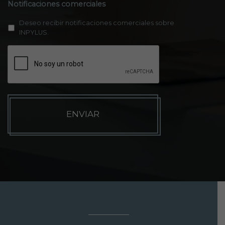
Notificaciones comerciales
Deseo recibir notificaciones comerciales sobre
INPYLUS.
C
A
P
T
C
H
A