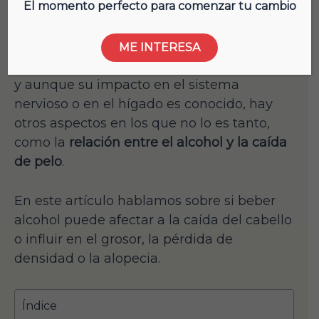
El momento perfecto para comenzar tu cambio
El consumo de alcohol es habitual en
muchas personas, especialmente cuando
ME INTERESA
se relacionan con otras o en celebraciones,
y aunque su impacto en el sistema
nervioso o en el hígado es conocido, hay
otros aspectos en los que no lo es tanto,
como la
relación entre el alcohol y la caída
de pelo
.
En este artículo hablamos sobre si beber
alcohol puede afectar a la caída del cabello
o influir en el grosor, la pérdida de
densidad o la alopecia.
Índice