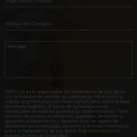
l
E
i
l
g
e
e
c
M
C
t
o
e
r
t
n
ó
i
t
n
v
M
r
i
o
e
o
c
d
n
I
o
e
s
n
*
l
a
p
C
j
y
o
e
l
n
*
u
t
s
INPYLUS es la responsable del tratamiento de sus datos
a
con la finalidad de atender su solicitud de información y
*
c
realizar segmentación con fines comerciales, sobre la base
t
del interés legítimo. El envío de comunicaciones
o
comerciales se realizará si presta su consentimiento. Tiene
*
derecho de acceso, rectificación, supresión, limitación u
oposición al tratamiento y derecho a no ser objeto de
decisiones automatizadas, así como a obtener información
sobre el tratamiento de sus datos. Más información en
nuestra
Política de Privacidad
.