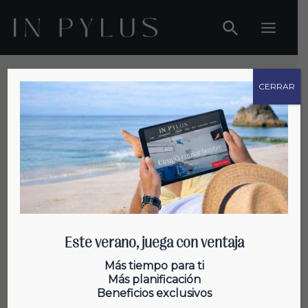
Ir
al
Main
contenido
Menu
CERRAR
Salud Capilar
Este verano, juega con ventaja
¿Puedo exponerme al sol tras un
Más tiempo para ti
Más planificación
trasplante capilar?
Beneficios exclusivos