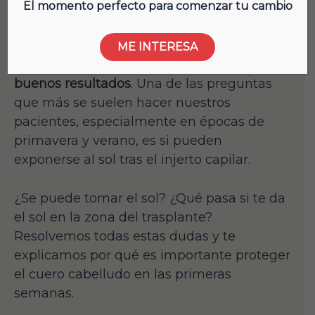
El momento perfecto para comenzar tu cambio
El trasplante capilar es un procedimiento
quirúrgico delicado que
necesita de ciertos
ME INTERESA
cuidados tras la intervención para asegurar
buenos resultados
. Una de las preguntas
que más se suelen hacer nuestros
pacientes, especialmente en épocas de
primavera y verano, es si pueden
exponerse al sol tras el injerto capilar.
¿Se puede tomar el sol? ¿Qué pasa si te da
el sol en la zona del trasplante?
Resolvemos todas estas dudas y te
explicamos por qué es importante proteger
el cuero cabelludo en las primeras
semanas.