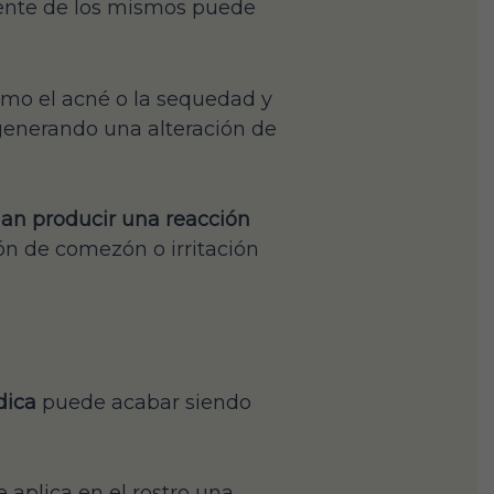
ente de los mismos puede
mo el acné o la sequedad y
 generando una alteración de
dan producir una reacción
ón de comezón o irritación
dica
puede acabar siendo
aplica en el rostro una