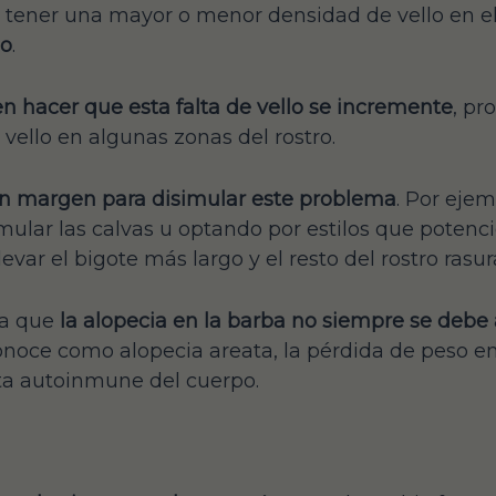
 tener una mayor o menor densidad de vello en e
io
.
n hacer que esta falta de vello se incremente
, pr
 vello en algunas zonas del rostro.
n margen para disimular este problema
. Por eje
mular las calvas u optando por estilos que potenci
evar el bigote más largo y el resto del rostro rasur
ta que
la alopecia en la barba no siempre se debe 
onoce como alopecia areata, la pérdida de peso en
ta autoinmune del cuerpo.