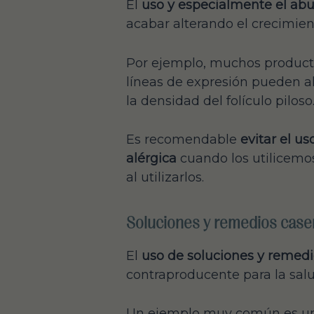
El
uso y especialmente el abu
acabar alterando el crecimient
Por ejemplo, muchos producto
líneas de expresión pueden al
la densidad del folículo piloso
Es recomendable
evitar el u
alérgica
cuando los utilicemos
al utilizarlos.
Soluciones y remedios case
El
uso de soluciones y remed
contraproducente para la salud
Un ejemplo muy común es un p