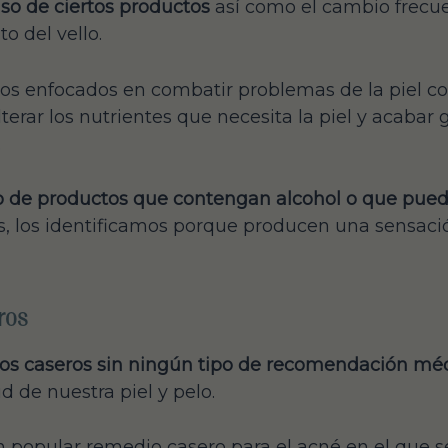
so de ciertos productos
así como el cambio frecu
o del vello.
s enfocados en combatir problemas de la piel co
terar los nutrientes que necesita la piel y acabar
.
so de productos que contengan alcohol o que pue
, los identificamos porque producen una sensaci
ros
ios caseros sin ningún tipo de recomendación mé
 de nuestra piel y pelo.
opular remedio casero para el acné en el que se 