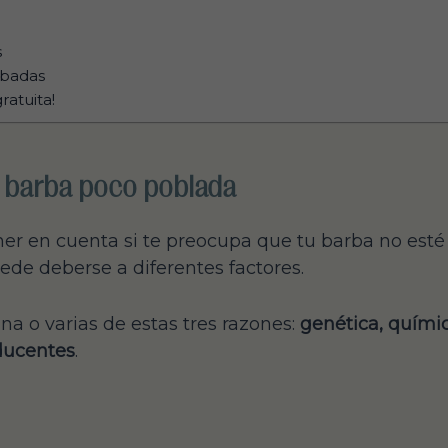
s
obadas
ratuita!
 barba poco poblada
ner en cuenta si te preocupa que tu barba no est
de deberse a diferentes factores.
a o varias de estas tres razones:
genética, quími
ducentes
.