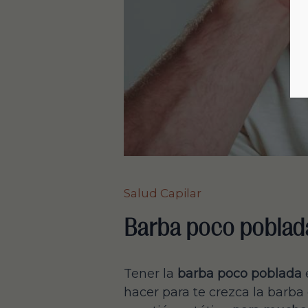
Salud Capilar
Barba poco poblad
Tener la
barba poco poblada
hacer para te crezca la barba