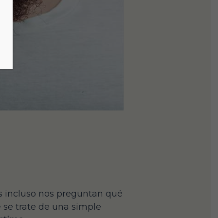
 incluso nos preguntan qué
 se trate de una simple