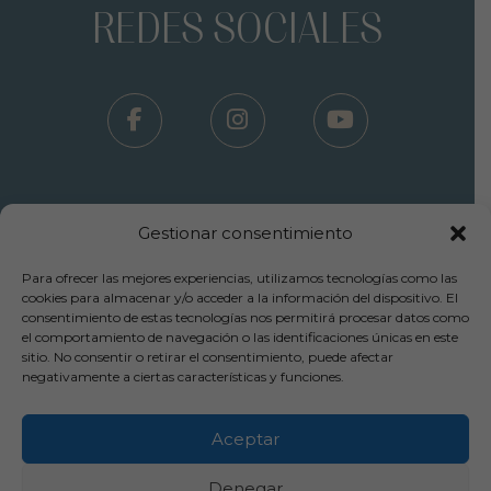
REDES SOCIALES
Gestionar consentimiento
Para ofrecer las mejores experiencias, utilizamos tecnologías como las
Términos Uso - Aviso Legal
cookies para almacenar y/o acceder a la información del dispositivo. El
consentimiento de estas tecnologías nos permitirá procesar datos como
-
el comportamiento de navegación o las identificaciones únicas en este
Política Privacidad
sitio. No consentir o retirar el consentimiento, puede afectar
-
negativamente a ciertas características y funciones.
Política Cookies
-
Cancelaciones y Devoluciones
Aceptar
Copyright© 2025 Inpylus Clínica Capilar
Denegar