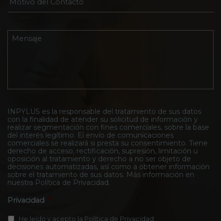
C
t
o
e
r
t
n
ó
i
t
n
v
M
r
i
o
e
o
c
d
n
I
o
e
s
n
*
l
a
p
C
j
y
o
e
l
n
*
u
t
s
INPYLUS es la responsable del tratamiento de sus datos
a
con la finalidad de atender su solicitud de información y
*
c
realizar segmentación con fines comerciales, sobre la base
t
del interés legítimo. El envío de comunicaciones
o
comerciales se realizará si presta su consentimiento. Tiene
*
derecho de acceso, rectificación, supresión, limitación u
oposición al tratamiento y derecho a no ser objeto de
decisiones automatizadas, así como a obtener información
sobre el tratamiento de sus datos. Más información en
nuestra
Política de Privacidad
.
Privacidad
*
He leído y acepto la
Política de Privacidad