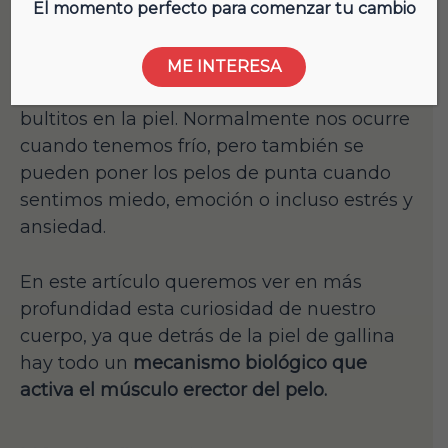
El momento perfecto para comenzar tu cambio
Todos hemos tenido alguna vez lo que
llamamos la “piel de gallina”, en la que el
ME INTERESA
vello corporal se eriza junto a pequeños
bultitos en la piel. Normalmente nos ocurre
cuando tenemos frío, pero también se
pueden poner los pelos de punta cuando
sentimos miedo, emoción o incluso estrés y
ansiedad.
En este artículo queremos ver en más
profundidad esta curiosidad de nuestro
cuerpo, ya que detrás de la piel de gallina
hay todo un
mecanismo biológico que
activa el músculo erector del pelo.