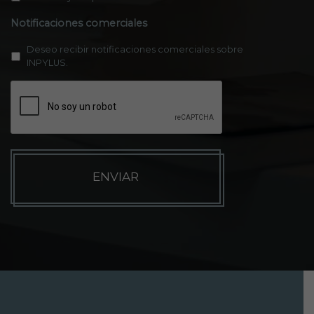
Notificaciones comerciales
Deseo recibir notificaciones comerciales sobre
INPYLUS.
C
A
P
T
C
H
A