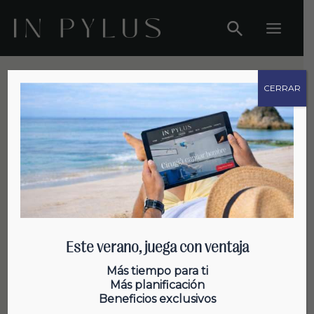
Ir
al
Main
contenido
Menu
CERRAR
Curiosidades sobre el cabello
Este verano, juega con ventaja
El músculo erector del pelo y la
Más tiempo para ti
Más planificación
piel de gallina
Beneficios exclusivos